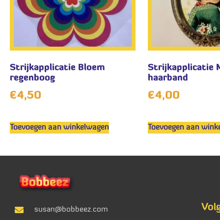
Strijkapplicatie Bloem
Strijkapplicatie 
regenboog
haarband
€
4,50
€
4,00
Toevoegen aan winkelwagen
Toevoegen aan wink
Vol
susan@bobbeez.com