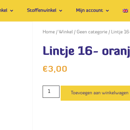
nkel
Stoffenwinkel
Mijn account
Home
/
Winkel
/
Geen categorie
/ Lintje 16
Lintje 16- oran
€
3,00
Toevoegen aan winkelwagen