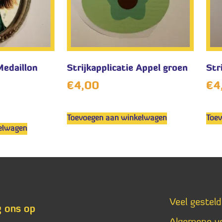
Medaillon
Strijkapplicatie Appel groen
Str
€
4,00
€
4
Toevoegen aan winkelwagen
Toe
elwagen
Veel gestel
g ons op