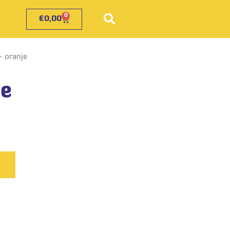
0
€
0,00
- oranje
je