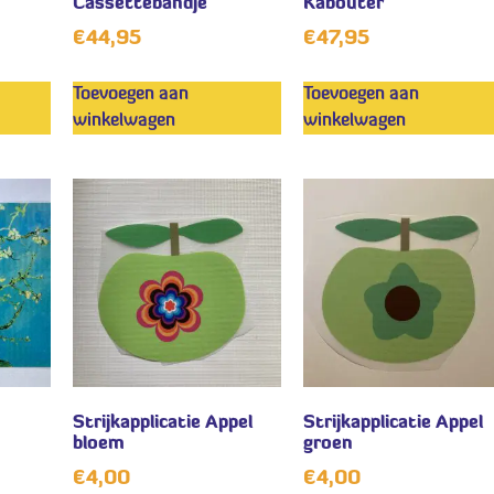
Cassettebandje
Kabouter
€
44,95
€
47,95
Toevoegen aan
Toevoegen aan
winkelwagen
winkelwagen
Strijkapplicatie Appel
Strijkapplicatie Appel
bloem
groen
€
4,00
€
4,00