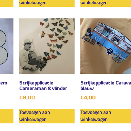
winkelwagen
winkelwagen
loem
Strijkapplicatie
Strijkapplicatie Carav
Cameraman & vlinder
blauw
€
8,00
€
4,00
Toevoegen aan
Toevoegen aan
winkelwagen
winkelwagen