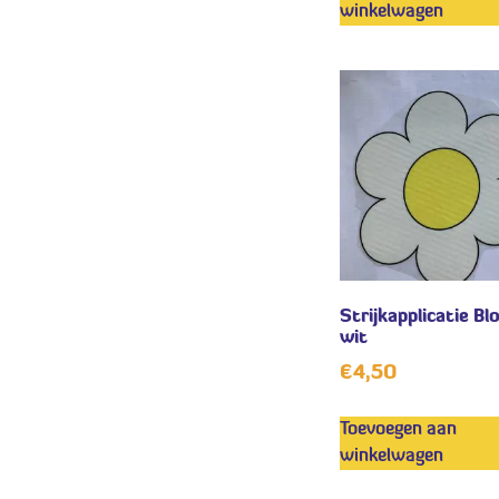
winkelwagen
Strijkapplicatie B
wit
€
4,50
Toevoegen aan
winkelwagen