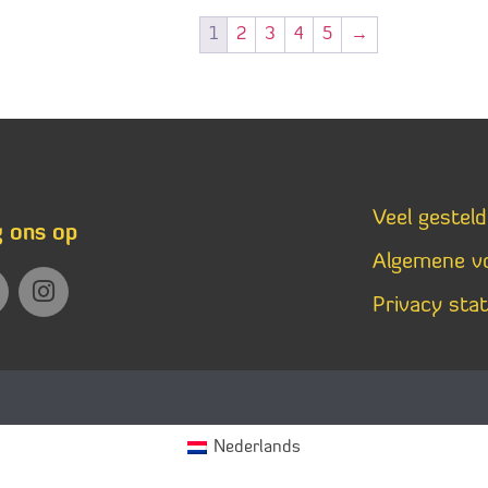
1
2
3
4
5
→
Veel gestel
g ons op
Algemene v
Privacy sta
Nederlands