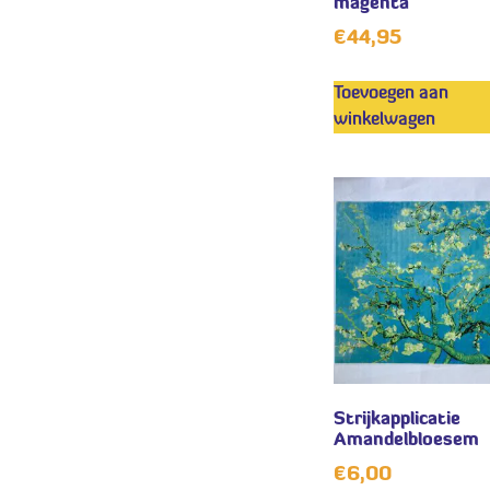
magenta
€
44,95
Toevoegen aan
winkelwagen
Strijkapplicatie
Amandelbloesem
€
6,00