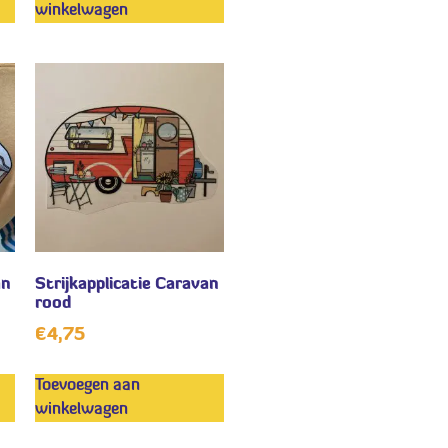
winkelwagen
an
Strijkapplicatie Caravan
rood
€
4,75
Toevoegen aan
winkelwagen