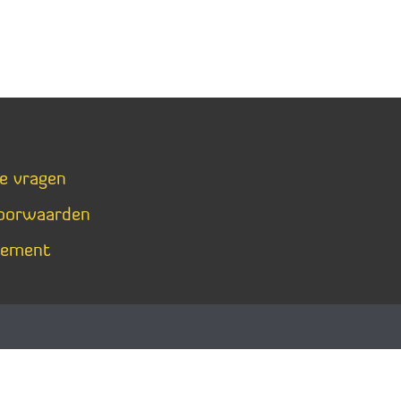
de vragen
oorwaarden
tement