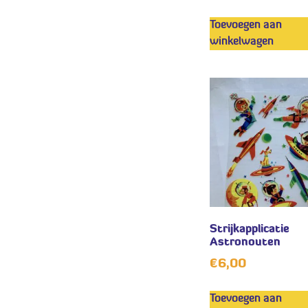
Toevoegen aan
winkelwagen
Strijkapplicatie
Astronouten
€
6,00
Toevoegen aan