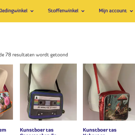
Kledingwinkel
Stoffenwinkel
Mijn account
 de 78 resultaten wordt getoond
oem
Kunstboer tas
Kunstboer tas