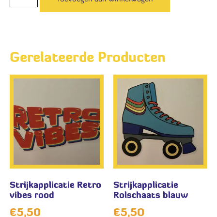
Gerelateerde Producten
Strijkapplicatie Retro
Strijkapplicatie
vibes rood
Rolschaats blauw
€
5,50
€
5,50