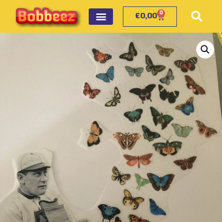
0
€
0,00