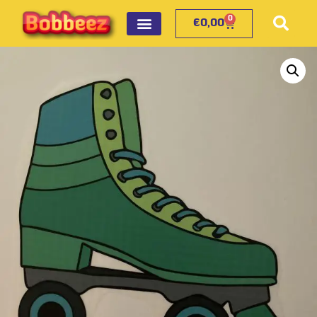
0
€
0,00