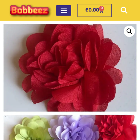
0
€
0,00