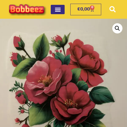
0
€
0,00