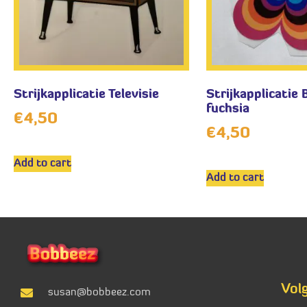
Strijkapplicatie Televisie
Strijkapplicatie
fuchsia
€
4,50
€
4,50
Add to cart
Add to cart
Vol
susan@bobbeez.com