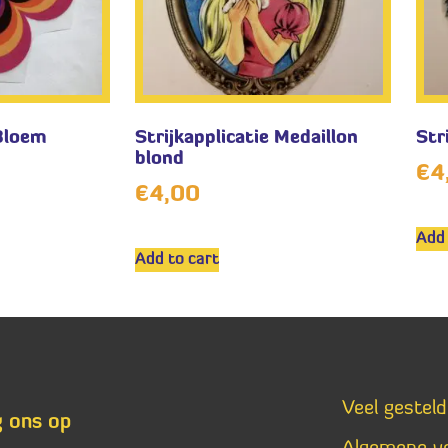
 Bloem
Strijkapplicatie Medaillon
Str
blond
€
4
€
4,00
Add 
Add to cart
Veel gestel
g ons op