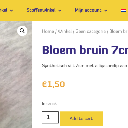
nkel
Stoffenwinkel
Mijn account
Home
/
Winkel
/
Geen categorie
/ Bloem b
Bloem bruin 7
Synthetisch vilt 7cm met alligatorclip aan
€
1,50
In stock
Add to cart