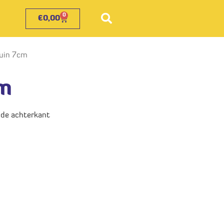
0
€
0,00
ruin 7cm
cm
 de achterkant