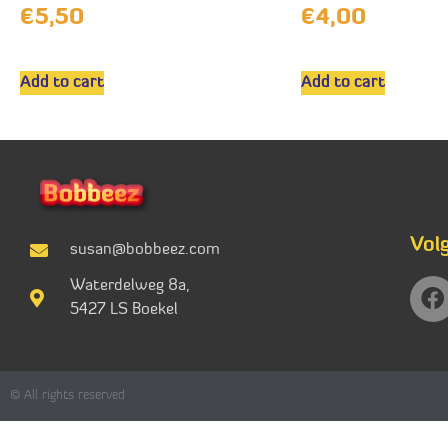
€
5,50
€
4,00
Add to cart
Add to cart
Vol
susan@bobbeez.com
Waterdelweg 8a,
5427 LS Boekel
© All rights reserved