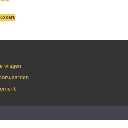
to cart
de vragen
oorwaarden
tement