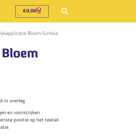
0
€
0,00
rijkapplicatie Bloem fuchsia
e Bloem
 in overleg.
gen en voorstrijken.
enste positie op het textiel.
atie.