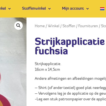
nkel
Stoffenwinkel
Mijn account
Home
/
Winkel
/
Stoffen
/
Fournituren
/ St
Strijkapplicati
fuchsia
Strijkapplicatie.
16cm x 14,5cm
Andere afmetingen en afbeeldingen mogelijk
– Shirt (of ander textiel) goed plat neerleg
– Vervolgens leg je de applicatie op de gew
-Leg een stuk patroonpapier over de applic