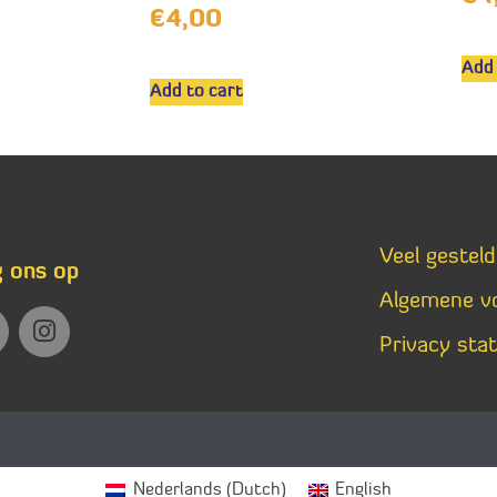
€
4,00
Add 
Add to cart
Veel gestel
g ons op
Algemene v
Privacy sta
Nederlands
(
Dutch
)
English