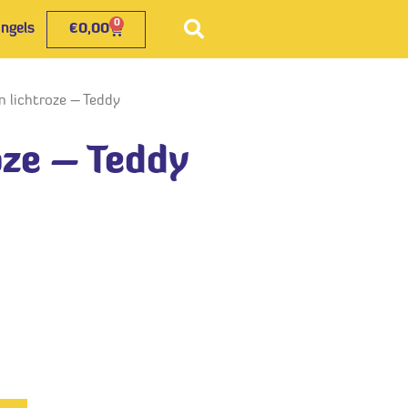
0
€
0,00
 lichtroze – Teddy
oze – Teddy