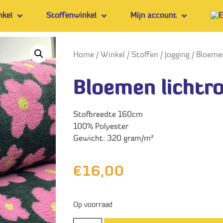
nkel
Stoffenwinkel
Mijn account
Home
/
Winkel
/
Stoffen
/
Jogging
/ Bloemen
Bloemen lichtr
Stofbreedte 160cm
100% Polyester
Gewicht: 320 gram/m²
€
16,00
Op voorraad