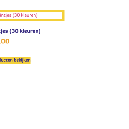
tjes (30 kleuren)
,00
ucten bekijken
de vragen
oorwaarden