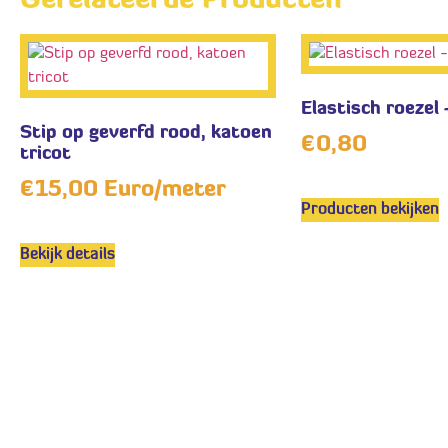
Gerelateerde Producten
Elastisch roezel
Stip op geverfd rood, katoen
€
0,80
tricot
€
15,00
Euro/meter
Producten bekijken
Bekijk details
Vol
susan@bobbeez.com
Waterdelweg 8a,