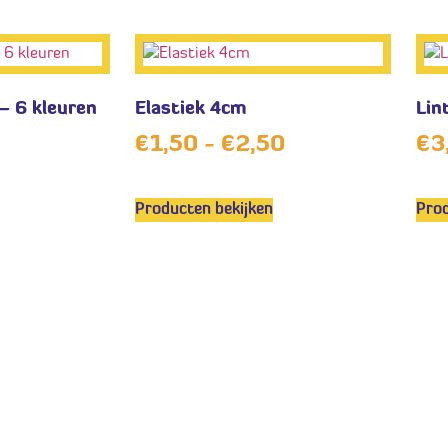
 – 6 kleuren
Elastiek 4cm
Lin
€
1,50
-
€
2,50
€
3
Producten bekijken
Prod
Veel gestel
g ons op
Algemene v