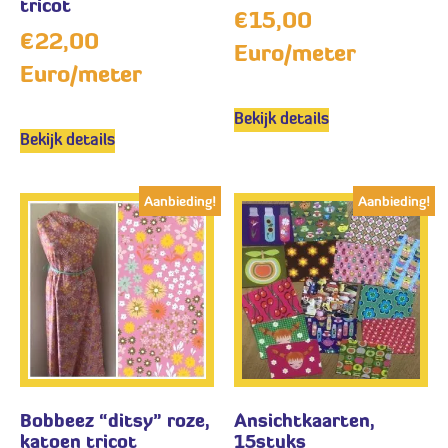
tricot
€
15,00
€
22,00
Euro/meter
Euro/meter
Bekijk details
Bekijk details
Aanbieding!
Aanbieding!
Bobbeez “ditsy” roze,
Ansichtkaarten,
katoen tricot
15stuks