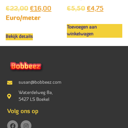
€
22,00
€
16,00
€
5,50
€
4,75
Euro/meter
Toevoegen aan
winkelwagen
Bekijk details
susan@bobbeez.com
Waterdelweg 8a,
5427 LS Boekel
Volg ons op