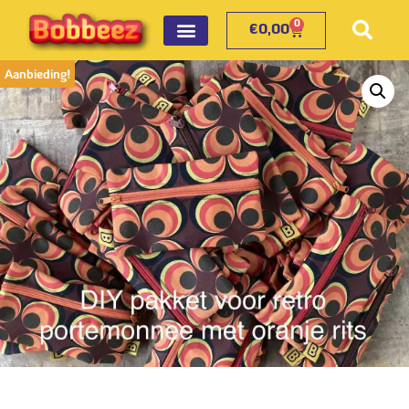
0
€
0,00
Aanbieding!