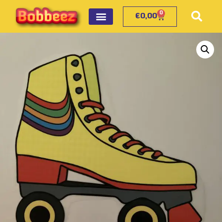
0
€
0,00