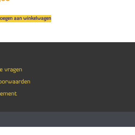
voegen aan winkelwagen
de vragen
oorwaarden
tement