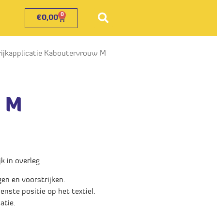
0
€
0,00
rijkapplicatie Kaboutervrouw M
 M
 in overleg.
gen en voorstrijken.
enste positie op het textiel.
atie.