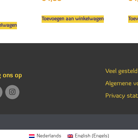
Toevoegen aan winkelwagen
Toe
elwagen
Veel gestel
g ons op
Algemene v
Privacy sta
Nederlands
English
(
Engels
)