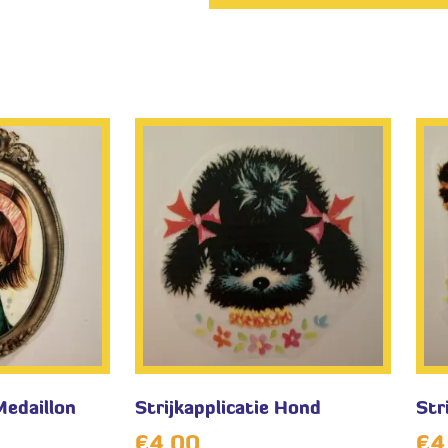
Medaillon
Strijkapplicatie Hond
Str
€
4,00
€
4