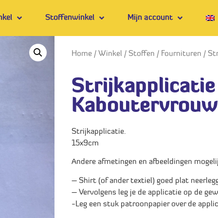
nkel
Stoffenwinkel
Mijn account
Home
/
Winkel
/
Stoffen
/
Fournituren
/ St
Strijkapplicatie
Kaboutervrouw
Strijkapplicatie.
15x9cm
Andere afmetingen en afbeeldingen mogelijk
– Shirt (of ander textiel) goed plat neerleg
– Vervolgens leg je de applicatie op de gew
-Leg een stuk patroonpapier over de applic