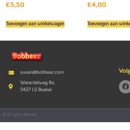
€
5,50
€
4,00
Toevoegen aan winkelwagen
Toevoegen aan wink
Vol
susan@bobbeez.com
Waterdelweg 8a,
5427 LS Boekel
© All rights reserved