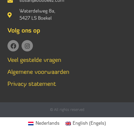
susan@bobbeez.com
Waterdelweg 8a,
5427 LS Boekel
Volg ons op
Veel gestelde vragen
Algemene voorwaarden
Privacy statement
© All rights reserved
Nederlands
English
(
Engels
)