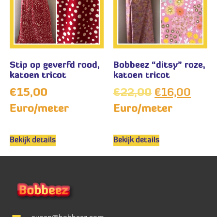
Stip op geverfd rood,
Bobbeez “ditsy” roze,
katoen tricot
katoen tricot
€
15,00
€
22,00
€
16,00
Euro/meter
Euro/meter
Bekijk details
Bekijk details