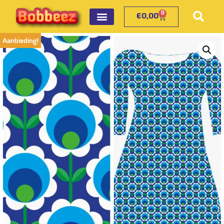
0
€
0,00
Aanbieding!