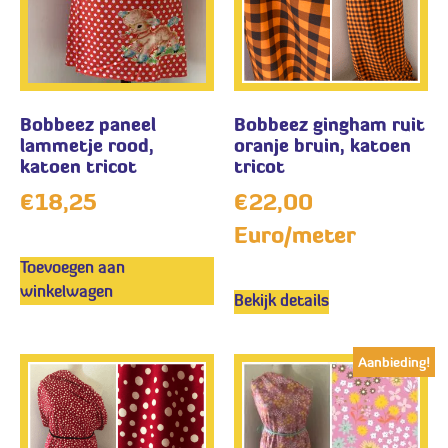
Bobbeez paneel
Bobbeez gingham ruit
lammetje rood,
oranje bruin, katoen
katoen tricot
tricot
€
18,25
€
22,00
Euro/meter
Toevoegen aan
winkelwagen
Bekijk details
Aanbieding!