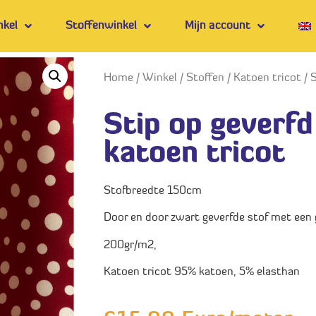
nkel
Stoffenwinkel
Mijn account
Home
/
Winkel
/
Stoffen
/
Katoen tricot
/ 
Stip op geverfd
katoen tricot
Stofbreedte 150cm
Door en door zwart geverfde stof met een 
200gr/m2,
Katoen tricot 95% katoen, 5% elasthan