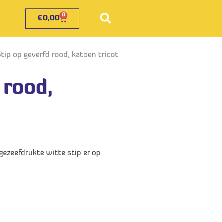
0
€
0,00
Stip op geverfd rood, katoen tricot
 rood,
gezeefdrukte witte stip er op