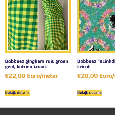
Bobbeez gingham ruit groen
Bobbeez “stinkd
geel, katoen tricot
tricot
€
22,00
Euro/meter
€
20,00
Euro/
Bekijk details
Bekijk details