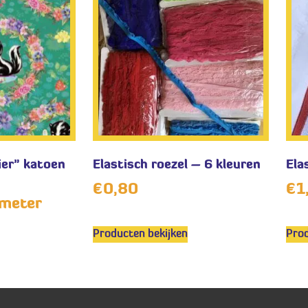
ier” katoen
Elastisch roezel – 6 kleuren
Ela
€
0,80
€
1
meter
Producten bekijken
Prod