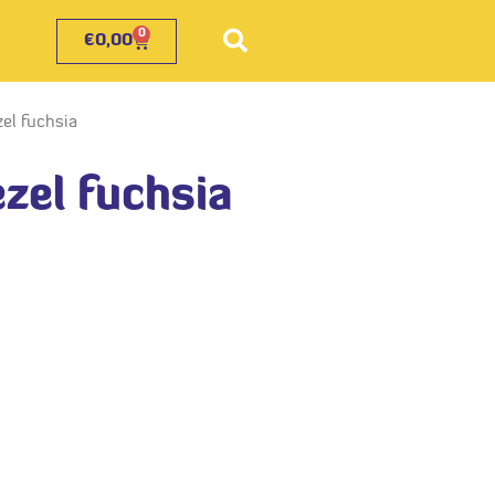
0
€
0,00
zel fuchsia
ezel fuchsia