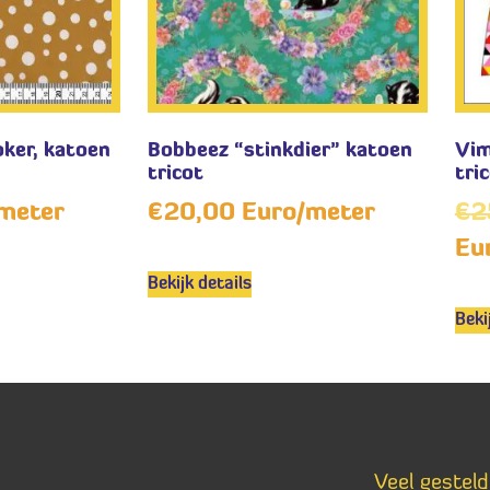
oker, katoen
Bobbeez “stinkdier” katoen
Vim
tricot
tri
meter
€
20,00
Euro/meter
€
2
Eu
Bekijk details
Beki
Veel gestel