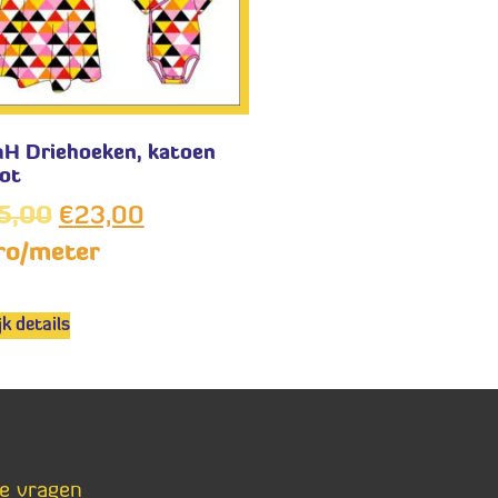
H Driehoeken, katoen
cot
5,00
€
23,00
ro/meter
jk details
de vragen