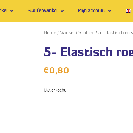
nkel
Stoffenwinkel
Mijn account
Home
/
Winkel
/
Stoffen
/ 5- Elastisch roe
5- Elastisch ro
€
0,80
Uitverkocht