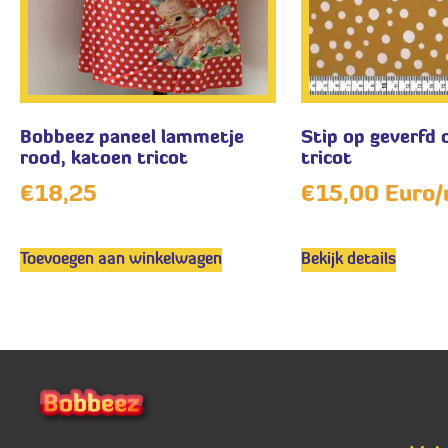
Bobbeez paneel lammetje
Stip op geverfd 
rood, katoen tricot
tricot
€
18,25
€
15,00
Euro/
Toevoegen aan winkelwagen
Bekijk details