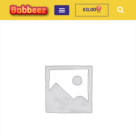
0
€
0,00