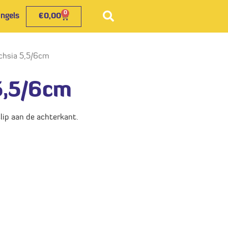
0
€
0,00
chsia 5,5/6cm
5,5/6cm
lip aan de achterkant.