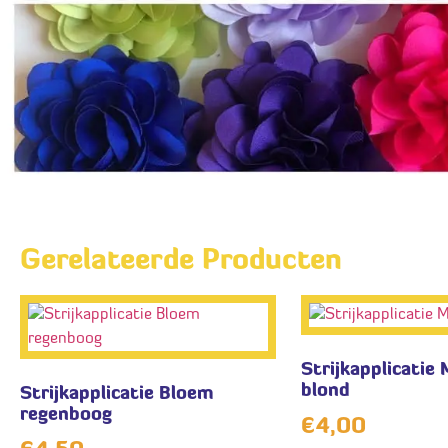
Gerelateerde Producten
Strijkapplicatie 
blond
Strijkapplicatie Bloem
regenboog
€
4,00