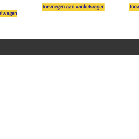
Toevoegen aan winkelwagen
Toe
elwagen
Veel gestel
g ons op
Algemene v
Privacy sta
Nederlands
English
(
Engels
)