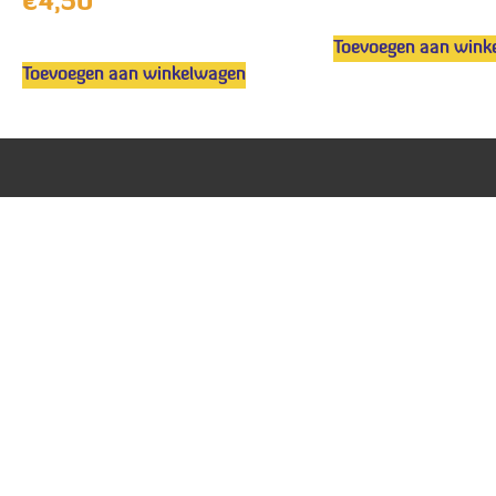
€
4,50
Toevoegen aan wink
Toevoegen aan winkelwagen
Vol
susan@bobbeez.com
Waterdelweg 8a,
5427 LS Boekel
© All rights reserved