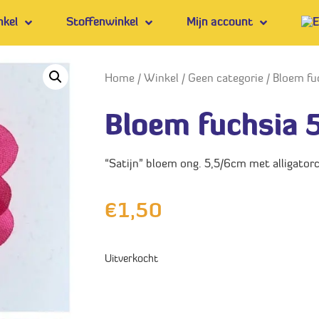
nkel
Stoffenwinkel
Mijn account
Home
/
Winkel
/
Geen categorie
/ Bloem fu
Bloem fuchsia 
“Satijn” bloem ong. 5,5/6cm met alligatorc
€
1,50
Uitverkocht