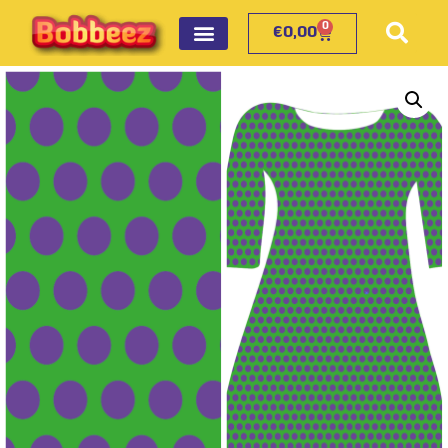
0
€
0,00