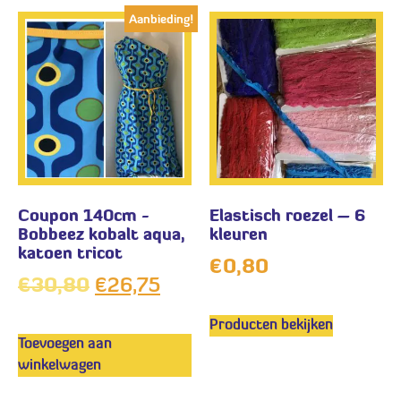
Aanbieding!
Coupon 140cm -
Elastisch roezel – 6
Bobbeez kobalt aqua,
kleuren
katoen tricot
€
0,80
€
30,80
€
26,75
Producten bekijken
Toevoegen aan
winkelwagen