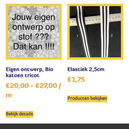
Eigen ontwerp, Bio
Elastiek 2,5cm
katoen tricot
€
1,75
€
20,00
-
€
27,00
/
m
Producten bekijken
Bekijk details