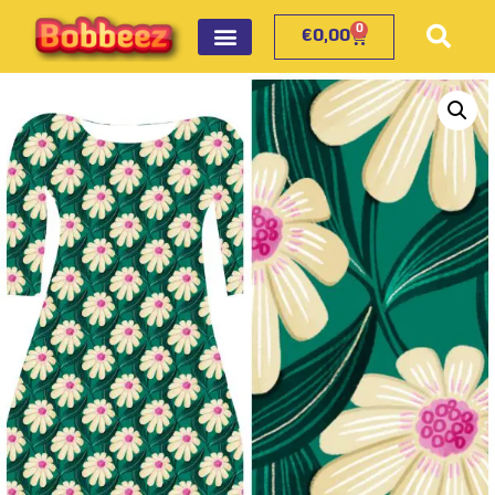
0
€
0,00