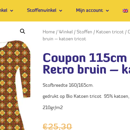
nkel
Stoffenwinkel
Mijn account
Home
/
Winkel
/
Stoffen
/
Katoen tricot
/ 
bruin – katoen tricot
Coupon 115cm 
Retro bruin – k
Stofbreedte 160/165cm.
gedrukt op Bio Katoen tricot 95% katoen,
210gr/m2
€
25,30