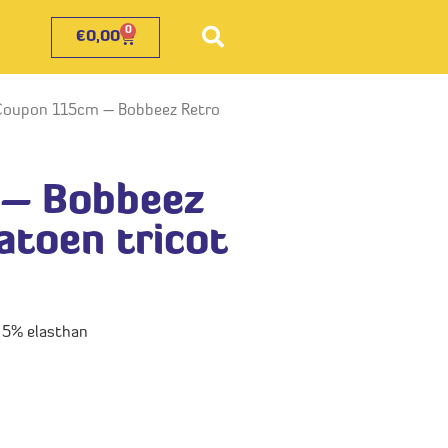
0
€
0,00
Coupon 115cm – Bobbeez Retro
– Bobbeez
atoen tricot
 5% elasthan