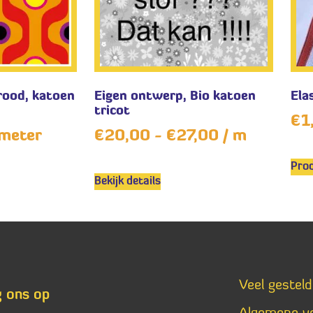
rood, katoen
Eigen ontwerp, Bio katoen
Ela
tricot
€
1
meter
€
20,00
-
€
27,00
/ m
Prod
Bekijk details
Veel gestel
g ons op