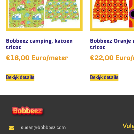
Bobbeez camping, katoen
Bobbeez Oranje 
tricot
tricot
€
18,00
Euro/meter
€
22,00
Euro/
Bekijk details
Bekijk details
Vol
susan@bobbeez.com