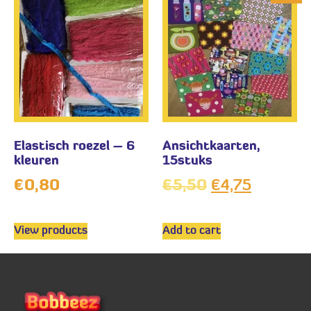
Elastisch roezel – 6
Ansichtkaarten,
kleuren
15stuks
€
0,80
€
5,50
€
4,75
View products
Add to cart