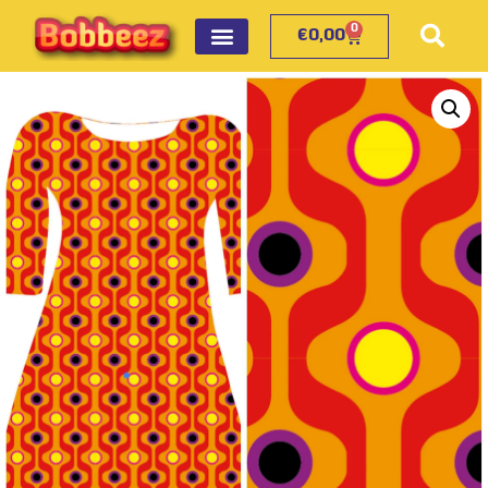
0
€
0,00