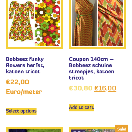
Bobbeez funky
Coupon 140cm –
flowers herfst,
Bobbeez schuine
katoen tricot
streepjes, katoen
tricot
€
22,00
€
30,80
€
16,00
Euro/meter
Add to cart
Select options
Sale!