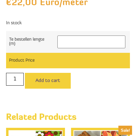
€
22,00
Euro/meter
In stock
Te bestellen lengte
(m)
Product Price
Add to cart
Related Products
Sale!