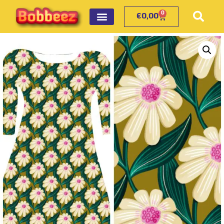
0
€
0,00