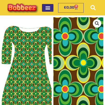
0
€
0,00