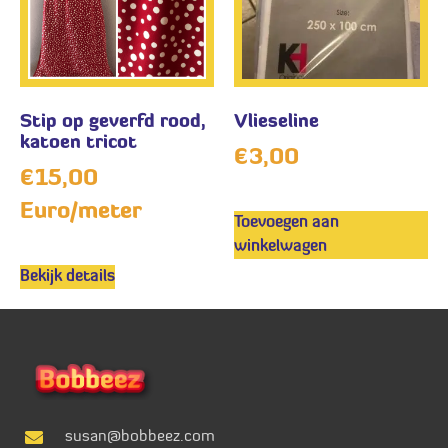
Stip op geverfd rood,
Vlieseline
katoen tricot
€
3,00
€
15,00
Euro/meter
Toevoegen aan
winkelwagen
Bekijk details
susan@bobbeez.com