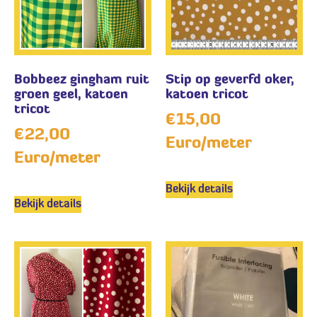
Bobbeez gingham ruit
Stip op geverfd oker,
groen geel, katoen
katoen tricot
tricot
€
15,00
€
22,00
Euro/meter
Euro/meter
Bekijk details
Bekijk details