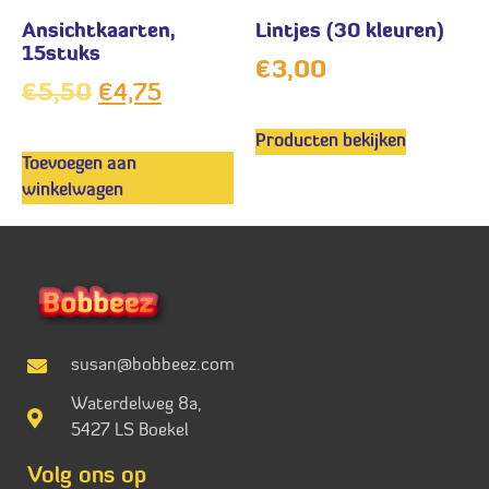
Ansichtkaarten,
Lintjes (30 kleuren)
15stuks
€
3,00
€
5,50
€
4,75
Producten bekijken
Toevoegen aan
winkelwagen
susan@bobbeez.com
Waterdelweg 8a,
5427 LS Boekel
Volg ons op