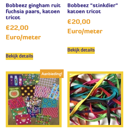
Bobbeez gingham ruit
Bobbeez “stinkdier”
fuchsia paars, katoen
katoen tricot
tricot
€
20,00
€
22,00
Euro/meter
Euro/meter
Bekijk details
Bekijk details
Aanbieding!