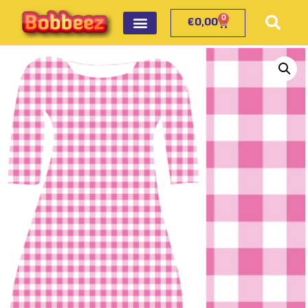
0
€
0,00