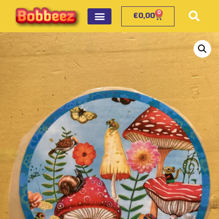
0
€
0,00