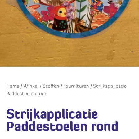
Home
/
Winkel
/
Stoffen
/
Fournituren
/ Strijkapplicatie
Paddestoelen rond
Strijkapplicatie
Paddestoelen rond