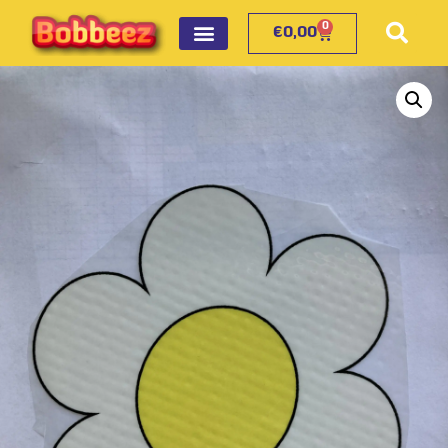
0
€
0,00