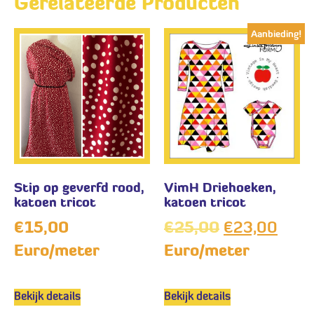
Gerelateerde Producten
Aanbieding!
Stip op geverfd rood,
VimH Driehoeken,
katoen tricot
katoen tricot
€
15,00
€
25,00
€
23,00
Euro/meter
Euro/meter
Bekijk details
Bekijk details