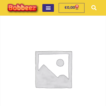
0
€
0,00