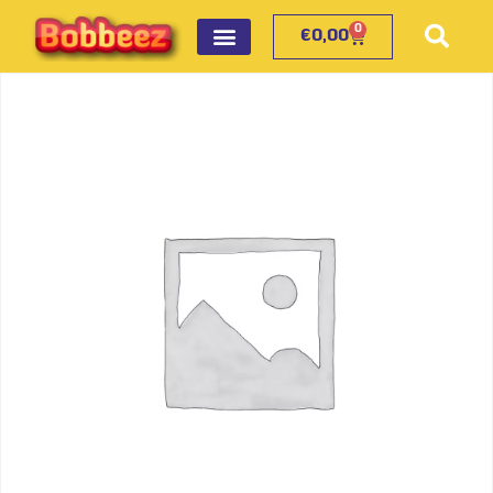
0
€
0,00