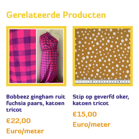
Gerelateerde Producten
Bobbeez gingham ruit
Stip op geverfd oker,
fuchsia paars, katoen
katoen tricot
tricot
€
15,00
€
22,00
Euro/meter
Euro/meter