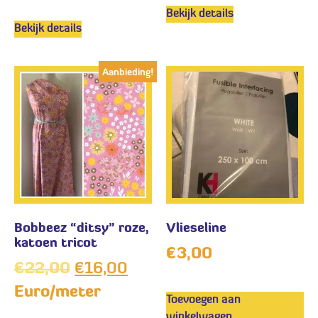
Bekijk details
Bekijk details
Aanbieding!
Bobbeez “ditsy” roze,
Vlieseline
katoen tricot
€
3,00
€
22,00
€
16,00
Euro/meter
Toevoegen aan
winkelwagen