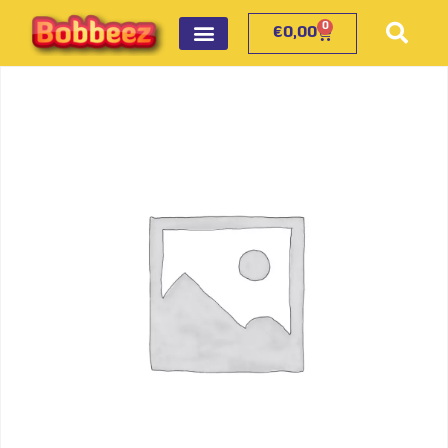
0
€
0,00