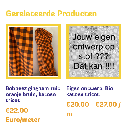
Gerelateerde Producten
Bobbeez gingham ruit
Eigen ontwerp, Bio
oranje bruin, katoen
katoen tricot
tricot
€
20,00
-
€
27,00
/
€
22,00
m
Euro/meter