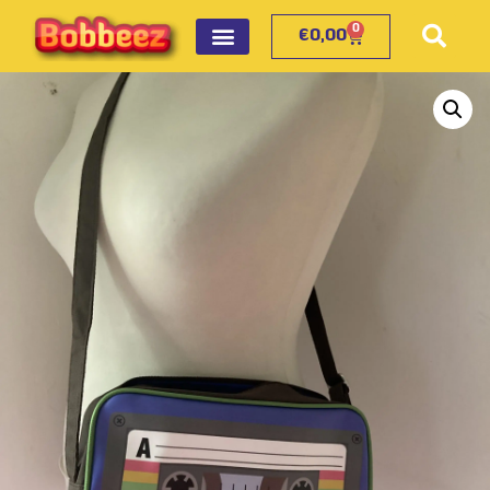
0
€
0,00