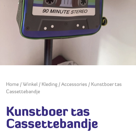
Home
/
Winkel
/
Kleding
/
Accessories
/ Kunstboer tas
Cassettebandje
Kunstboer tas
Cassettebandje