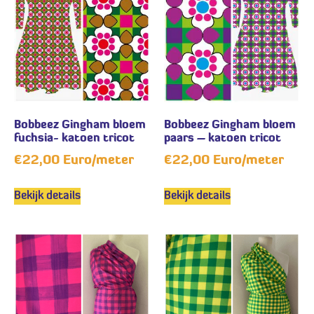
Bobbeez Gingham bloem
Bobbeez Gingham bloem
fuchsia- katoen tricot
paars – katoen tricot
€
22,00
Euro/meter
€
22,00
Euro/meter
Bekijk details
Bekijk details