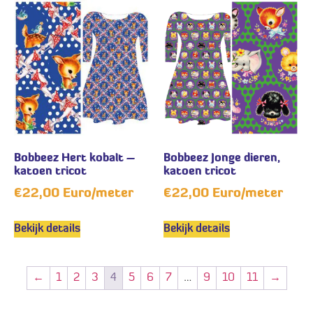
Bobbeez Hert kobalt –
Bobbeez Jonge dieren,
katoen tricot
katoen tricot
€
22,00
Euro/meter
€
22,00
Euro/meter
Bekijk details
Bekijk details
←
1
2
3
4
5
6
7
…
9
10
11
→