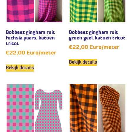
Bobbeez gingham ruit
Bobbeez gingham ruit
fuchsia paars, katoen
groen geel, katoen tricot
tricot
€
22,00
Euro/meter
€
22,00
Euro/meter
Bekijk details
Bekijk details