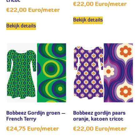
tricot
€
22,00
Euro/meter
€
22,00
Euro/meter
Bekijk details
Bekijk details
Bobbeez Gordijn groen –
Bobbeez gordijn paars
French Terry
oranje, katoen tricot
€
24,75
Euro/meter
€
22,00
Euro/meter