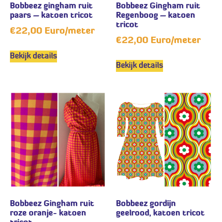
Bobbeez gingham ruit
Bobbeez Gingham ruit
paars – katoen tricot
Regenboog – katoen
tricot
€
22,00
Euro/meter
€
22,00
Euro/meter
Bekijk details
Bekijk details
Bobbeez Gingham ruit
Bobbeez gordijn
roze oranje- katoen
geelrood, katoen tricot