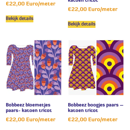
katoen tricot
€
22,00
Euro/meter
€
22,00
Euro/meter
Bekijk details
Bekijk details
Bobbeez bloemetjes
Bobbeez boogjes paars –
paars- katoen tricot
katoen tricot
€
22,00
Euro/meter
€
22,00
Euro/meter