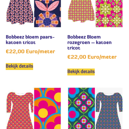
Bobbeez bloem paars-
Bobbeez Bloem
katoen tricot
rozegroen – katoen
tricot
€
22,00
Euro/meter
€
22,00
Euro/meter
Bekijk details
Bekijk details