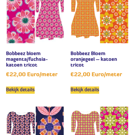
Bobbeez bloem
Bobbeez Bloem
magenta/fuchsia-
oranjegeel – katoen
katoen tricot
tricot
€
22,00
Euro/meter
€
22,00
Euro/meter
Bekijk details
Bekijk details