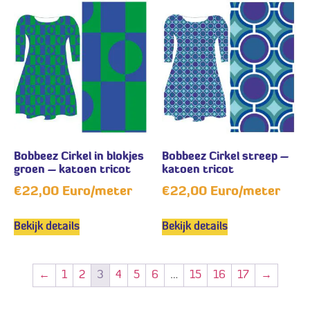
Bobbeez Cirkel in blokjes
Bobbeez Cirkel streep –
groen – katoen tricot
katoen tricot
€
22,00
Euro/meter
€
22,00
Euro/meter
Bekijk details
Bekijk details
←
1
2
3
4
5
6
…
15
16
17
→